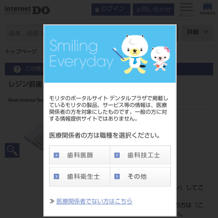
お問い合わせ
ログイン
メニュー
ページ数
詳細
トップページ
レジン前歯 6歯 4 425
この商品に関するお問い合わせ
レジン前歯 6歯 4 425
モリタのポータルサイト デンタルプラザで掲載し
Resin Anterior Teeth
ているモリタの製品、サービス等の情報は、医療
関係者の方を対象にしたものです。一般の方に対
する情報提供サイトではありません。
品目コード
204350033425
医療関係者の方は職種を選択ください。
JAN/EANコード
4548162006943
標準価格
価格の確認は『
ログイン
』してご
覧ください。
≫
医療関係者でない方はこちら
ネット会員登録がまだの方は『
こ
ちら
』より登録ください。