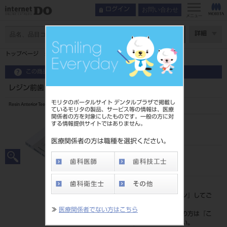
お問い合わせ
ログイン
メニュー
ページ数
詳細
トップページ
レジン前歯 6歯 6 25
この商品に関するお問い合わせ
レジン前歯 6歯 6 25
モリタのポータルサイト デンタルプラザで掲載し
Resin Anterior Teeth
ているモリタの製品、サービス等の情報は、医療
関係者の方を対象にしたものです。一般の方に対
する情報提供サイトではありません。
品目コード
20435003525
医療関係者の方は職種を選択ください。
JAN/EANコード
4548162007186
標準価格
価格の確認は『
ログイン
』してご
覧ください。
≫
医療関係者でない方はこちら
ネット会員登録がまだの方は『
こ
ちら
』より登録ください。