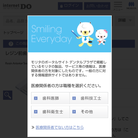
お問い合わせ
ログイン
メニュー
ページ数
詳細
トップページ
レジン前歯 6歯 55 513
この商品に関するお問い合わせ
レジン前歯 6歯 55 513
モリタのポータルサイト デンタルプラザで掲載し
Resin Anterior Teeth
ているモリタの製品、サービス等の情報は、医療
関係者の方を対象にしたものです。一般の方に対
する情報提供サイトではありません。
品目コード
204350036513
医療関係者の方は職種を選択ください。
JAN/EANコード
4548162007636
標準価格
価格の確認は『
ログイン
』してご
覧ください。
≫
医療関係者でない方はこちら
ネット会員登録がまだの方は『
こ
ちら
』より登録ください。