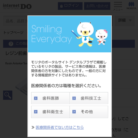
お問い合わせ
ログイン
メニュー
ページ数
詳細
トップページ
レジン前歯 6歯 55 615
この商品に関するお問い合わせ
レジン前歯 6歯 55 615
モリタのポータルサイト デンタルプラザで掲載し
Resin Anterior Teeth
ているモリタの製品、サービス等の情報は、医療
関係者の方を対象にしたものです。一般の方に対
する情報提供サイトではありません。
品目コード
204350036615
医療関係者の方は職種を選択ください。
JAN/EANコード
4548162007742
標準価格
価格の確認は『
ログイン
』してご
覧ください。
≫
医療関係者でない方はこちら
ネット会員登録がまだの方は『
こ
ちら
』より登録ください。