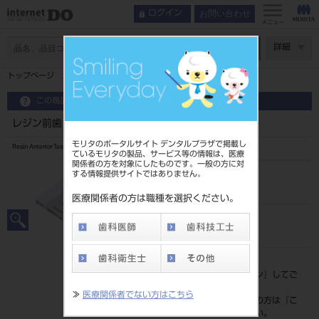
お問い合わせ
ログイン
メニュー
ページ数
詳細
トップページ
レジン前歯 6歯 55 624
この商品に関するお問い合わせ
レジン前歯 6歯 55 624
モリタのポータルサイト デンタルプラザで掲載し
Resin Anterior Teeth
ているモリタの製品、サービス等の情報は、医療
関係者の方を対象にしたものです。一般の方に対
する情報提供サイトではありません。
品目コード
204350036624
医療関係者の方は職種を選択ください。
JAN/EANコード
4548162007759
標準価格
価格の確認は『
ログイン
』してご
覧ください。
≫
医療関係者でない方はこちら
ネット会員登録がまだの方は『
こ
ちら
』より登録ください。