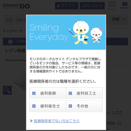
お問い合わせ
ログイン
メニュー
ページ数
詳細
トップページ
レジン前歯 6歯 56 23
この商品に関するお問い合わせ
レジン前歯 6歯 56 23
モリタのポータルサイト デンタルプラザで掲載し
Resin Anterior Teeth
ているモリタの製品、サービス等の情報は、医療
関係者の方を対象にしたものです。一般の方に対
する情報提供サイトではありません。
品目コード
20435003723
医療関係者の方は職種を選択ください。
JAN/EANコード
4548162007834
標準価格
価格の確認は『
ログイン
』してご
覧ください。
≫
医療関係者でない方はこちら
ネット会員登録がまだの方は『
こ
ちら
』より登録ください。