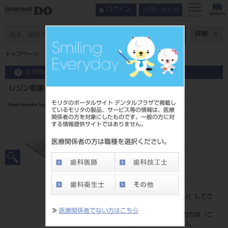
お問い合わせ
ログイン
メニュー
ページ数
詳細
トップページ
レジン前歯 6歯 56 534
この商品に関するお問い合わせ
レジン前歯 6歯 56 534
モリタのポータルサイト デンタルプラザで掲載し
Resin Anterior Teeth
ているモリタの製品、サービス等の情報は、医療
関係者の方を対象にしたものです。一般の方に対
する情報提供サイトではありません。
品目コード
204350037534
医療関係者の方は職種を選択ください。
JAN/EANコード
4548162007995
標準価格
価格の確認は『
ログイン
』してご
覧ください。
≫
医療関係者でない方はこちら
ネット会員登録がまだの方は『
こ
ちら
』より登録ください。