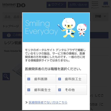
お問い合わせ
ログイン
メニュー
ページ数
詳細
トップページ
レジン前歯 6歯 56 535
この商品に関するお問い合わせ
レジン前歯 6歯 56 535
モリタのポータルサイト デンタルプラザで掲載し
Resin Anterior Teeth
ているモリタの製品、サービス等の情報は、医療
関係者の方を対象にしたものです。一般の方に対
する情報提供サイトではありません。
品目コード
204350037535
医療関係者の方は職種を選択ください。
JAN/EANコード
4548162008008
標準価格
価格の確認は『
ログイン
』してご
覧ください。
≫
医療関係者でない方はこちら
ネット会員登録がまだの方は『
こ
ちら
』より登録ください。