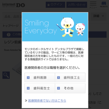
お問い合わせ
ログイン
メニュー
ページ数
詳細
トップページ
レジン前歯 6歯 56 544
この商品に関するお問い合わせ
レジン前歯 6歯 56 544
モリタのポータルサイト デンタルプラザで掲載し
Resin Anterior Teeth
ているモリタの製品、サービス等の情報は、医療
関係者の方を対象にしたものです。一般の方に対
する情報提供サイトではありません。
品目コード
204350037544
医療関係者の方は職種を選択ください。
JAN/EANコード
4548162008022
標準価格
価格の確認は『
ログイン
』してご
覧ください。
≫
医療関係者でない方はこちら
ネット会員登録がまだの方は『
こ
ちら
』より登録ください。