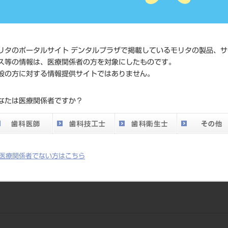
価格の確
標準価格
ネット会
い。
リタのポータルサイト デンタルプラザで掲載しているモリタの製品、サ
メーカー
（株）松
ス等の情報は、医療関係者の方を対象にしたものです。
般の方に対する情報提供サイトではありません。
DO vol.26 掲載ペー
701
なたは医療関係者ですか？
ジ
医療関係者でない方はこちら