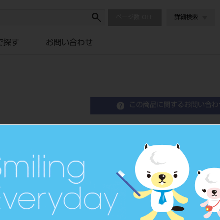
ページ数
詳細検索
で探す
お問い合わせ
この商品に関するお問い合わ
レジン前歯 6歯 58 51
Resin Anterior Teeth
品目コード
2043500
JAN/EANコード
4548162