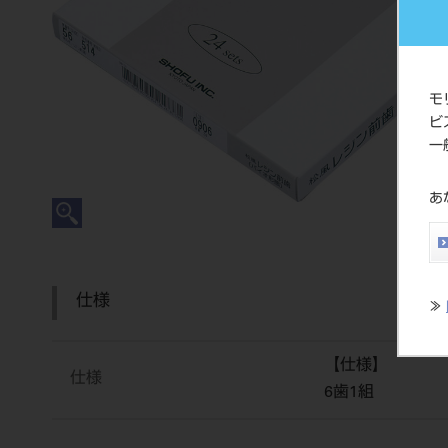
モ
ビ
一
あ
仕様
≫
【仕様】
仕様
6歯1組