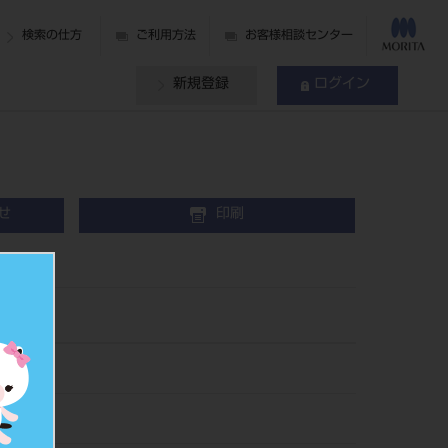
検索の仕方
ご利用方法
お客様相談センター
新規登録
ログイン
せ
印刷
3
38513
008268