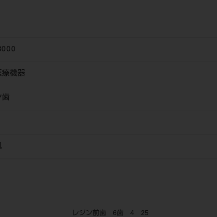
3000
医療機器
ン歯
風
レジン前歯 6歯 4 25