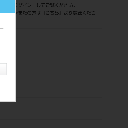
認は『
ログイン
』してご覧ください。
員登録がまだの方は『
こちら
』より登録くださ
ー
風