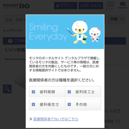
お問い合わせ
ログイン
メニュー
ページ数
詳細
トップページ
レジン前歯 6歯 58 543
この商品に関するお問い合わせ
レジン前歯 6歯 58 543
モリタのポータルサイト デンタルプラザで掲載し
Resin Anterior Teeth
ているモリタの製品、サービス等の情報は、医療
関係者の方を対象にしたものです。一般の方に対
する情報提供サイトではありません。
品目コード
204350038543
医療関係者の方は職種を選択ください。
JAN/EANコード
4548162008343
標準価格
価格の確認は『
ログイン
』してご
覧ください。
≫
医療関係者でない方はこちら
ネット会員登録がまだの方は『
こ
ちら
』より登録ください。