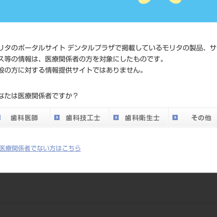
価格の確
標準価格
ネット会
い。
リタのポータルサイト デンタルプラザで掲載しているモリタの製品、サ
メーカー
（株）松
ス等の情報は、医療関係者の方を対象にしたものです。
般の方に対する情報提供サイトではありません。
DO vol.26 掲載ペー
701
なたは医療関係者ですか？
ジ
医療関係者でない方はこちら