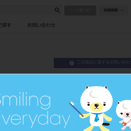
ページ数
詳細検索
で探す
お問い合わせ
この商品に関するお問い合わ
レジン前歯 6歯 58 63
Resin Anterior Teeth
品目コード
2043500
JAN/EANコード
4548162