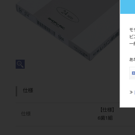
モ
ビ
一
あ
仕様
≫
【仕様】
仕様
6歯1組