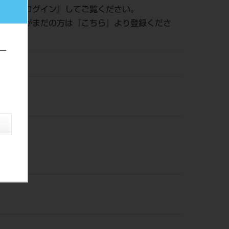
認は『
ログイン
』してご覧ください。
員登録がまだの方は『
こちら
』より登録くださ
ー
風