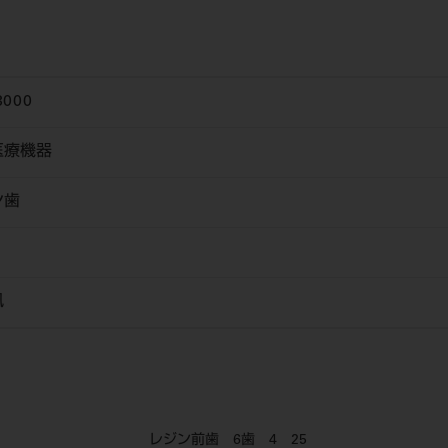
3000
医療機器
ン歯
風
レジン前歯 6歯 4 25