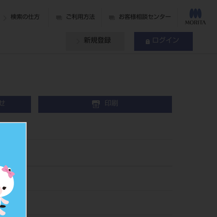
検索の仕方
ご利用方法
お客様相談センター
新規登録
ログイン
せ
印刷
3
38633
008435