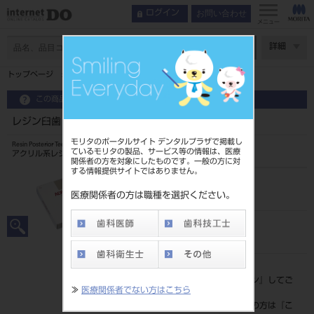
お問い合わせ
ログイン
メニュー
ページ数
詳細
トップページ
レジン臼歯 8歯 55 S30U
この商品に関するお問い合わせ
レジン臼歯 8歯 55 S30U
モリタのポータルサイト デンタルプラザで掲載し
Resin Posterior Teeth
ているモリタの製品、サービス等の情報は、医療
アクリル系レジン歯
関係者の方を対象にしたものです。一般の方に対
する情報提供サイトではありません。
品目コード
204350043S30U
医療関係者の方は職種を選択ください。
JAN/EANコード
4548162008602
標準価格
価格の確認は『
ログイン
』してご
≫
医療関係者でない方はこちら
覧ください。
ネット会員登録がまだの方は『
こ