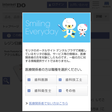
お問い合わせ
ログイン
メニュー
ページ数
詳細
トップページ
レジン臼歯 8歯 56 M28L
この商品に関するお問い合わせ
レジン臼歯 8歯 56 M28L
モリタのポータルサイト デンタルプラザで掲載し
Resin Posterior Teeth
ているモリタの製品、サービス等の情報は、医療
アクリル系レジン歯
関係者の方を対象にしたものです。一般の方に対
する情報提供サイトではありません。
品目コード
204350044M28L
医療関係者の方は職種を選択ください。
JAN/EANコード
4548162008770
標準価格
価格の確認は『
ログイン
』してご
≫
医療関係者でない方はこちら
覧ください。
ネット会員登録がまだの方は『
こ