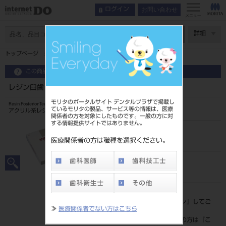
お問い合わせ
ログイン
メニュー
ページ数
詳細
トップページ
レジン臼歯 8歯 56 S30L
この商品に関するお問い合わせ
レジン臼歯 8歯 56 S30L
モリタのポータルサイト デンタルプラザで掲載し
Resin Posterior Teeth
ているモリタの製品、サービス等の情報は、医療
アクリル系レジン歯
関係者の方を対象にしたものです。一般の方に対
する情報提供サイトではありません。
品目コード
204350044S30L
医療関係者の方は職種を選択ください。
JAN/EANコード
4548162008732
標準価格
価格の確認は『
ログイン
』してご
≫
医療関係者でない方はこちら
覧ください。
ネット会員登録がまだの方は『
こ