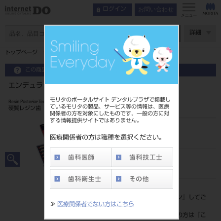
お問い合わせ
ログイン
メニュー
ページ数
詳細
トップページ
エンデュラ ゼロ臼歯 8歯 A3．5 M32L
この商品に関するお問い合わせ
エンデュラ ゼロ臼歯 8歯 A3．5 M32L
モリタのポータルサイト デンタルプラザで掲載し
Resin Posterior Teeth
ているモリタの製品、サービス等の情報は、医療
硬質レジン歯
関係者の方を対象にしたものです。一般の方に対
する情報提供サイトではありません。
品目コード
204350056M32L
医療関係者の方は職種を選択ください。
JAN/EANコード
4548162020352
標準価格
価格の確認は『
ログイン
』してご
≫
医療関係者でない方はこちら
覧ください。
ネット会員登録がまだの方は『
こ