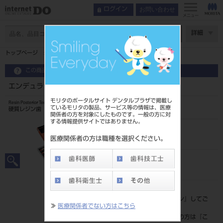
お問い合わせ
ログイン
メニュー
ページ数
詳細
トップページ
エンデュラ ポステリオ 8歯 A2 S28L
この商品に関するお問い合わせ
エンデュラ ポステリオ 8歯 A2 S28L
モリタのポータルサイト デンタルプラザで掲載し
Resin Posterior Teeth
ているモリタの製品、サービス等の情報は、医療
硬質レジン歯
関係者の方を対象にしたものです。一般の方に対
する情報提供サイトではありません。
品目コード
204350060S28L
医療関係者の方は職種を選択ください。
JAN/EANコード
4548162019400
標準価格
価格の確認は『
ログイン
』してご
≫
医療関係者でない方はこちら
覧ください。
ネット会員登録がまだの方は『
こ