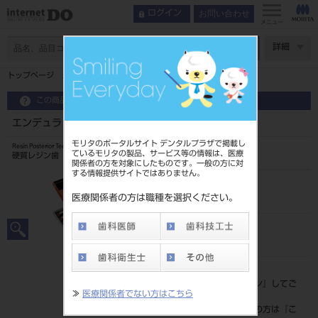
お問い合わせ
ログイン
メニュー
ページ数
詳細
トップページ
エンデュラ ポステリオ 8歯 A3 M30L
この商品に関するお問い合わせ
エンデュラ ポステリオ 8歯 A3 M30L
モリタのポータルサイト デンタルプラザで掲載し
Resin Posterior Teeth
ているモリタの製品、サービス等の情報は、医療
硬質レジン歯
関係者の方を対象にしたものです。一般の方に対
する情報提供サイトではありません。
品目コード
204350061M30L
医療関係者の方は職種を選択ください。
JAN/EANコード
4548162019608
標準価格
価格の確認は『
ログイン
』してご
≫
医療関係者でない方はこちら
覧ください。
ネット会員登録がまだの方は『
こ