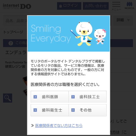
お問い合わせ
ログイン
メニュー
ページ数
詳細
トップページ
エンデュラ ポステリオ 8歯 A3 S30L
この商品に関するお問い合わせ
エンデュラ ポステリオ 8歯 A3 S30L
モリタのポータルサイト デンタルプラザで掲載し
Resin Posterior Teeth
ているモリタの製品、サービス等の情報は、医療
硬質レジン歯
関係者の方を対象にしたものです。一般の方に対
する情報提供サイトではありません。
品目コード
204350061S30L
医療関係者の方は職種を選択ください。
JAN/EANコード
4548162019547
標準価格
価格の確認は『
ログイン
』してご
≫
医療関係者でない方はこちら
覧ください。
ネット会員登録がまだの方は『
こ