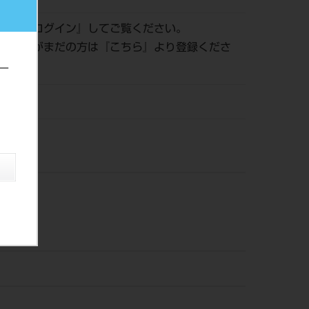
認は『
ログイン
』してご覧ください。
員登録がまだの方は『
こちら
』より登録くださ
ー
風