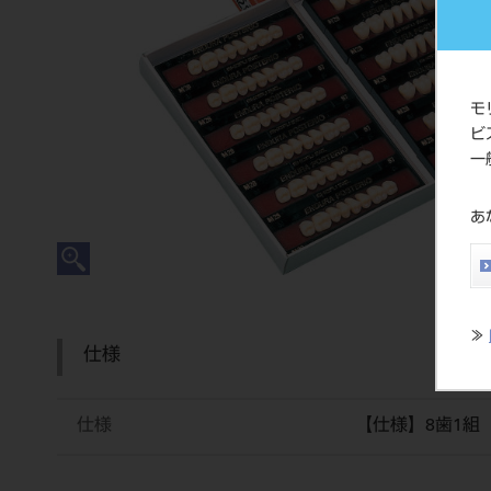
モ
ビ
一
あ
≫
仕様
仕様
【仕様】8歯1組