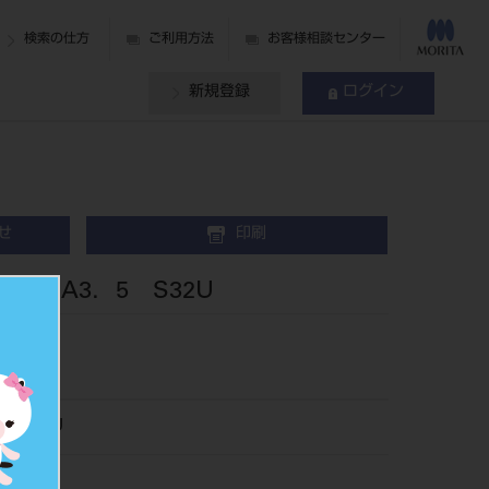
検索の仕方
ご利用方法
お客様相談センター
新規登録
ログイン
せ
印刷
歯 A3．5 S32U
062S32U
019677