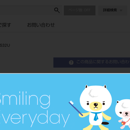
ページ数
詳細検索
で探す
お問い合わせ
32U
この商品に関するお問い合わ
エンデュラ ポステリオ 8
Resin Posterior Teeth
硬質レジン歯
品目コード
204350
JAN/EANコード
4548162