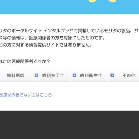
価格の確
標準価格
ネット会
い。
リタのポータルサイト デンタルプラザで掲載しているモリタの製品、サ
ス等の情報は、医療関係者の方を対象にしたものです。
メーカー
（株）松
般の方に対する情報提供サイトではありません。
DO vol.26 掲載ペー
なたは医療関係者ですか？
700
ジ
医療関係者でない方はこちら