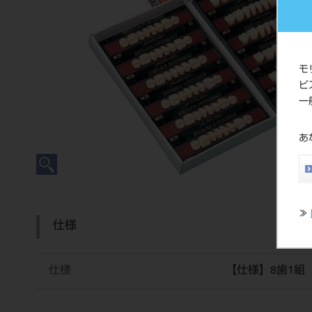
モ
ビ
一
あ
≫
仕様
仕様
【仕様】8歯1組