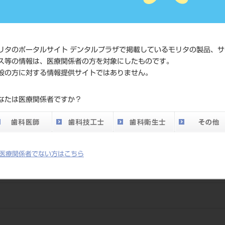
価格の確
標準価格
ネット会
い。
リタのポータルサイト デンタルプラザで掲載しているモリタの製品、サ
ス等の情報は、医療関係者の方を対象にしたものです。
メーカー
（株）松
般の方に対する情報提供サイトではありません。
DO vol.26 掲載ペー
なたは医療関係者ですか？
700
ジ
医療関係者でない方はこちら