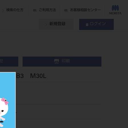
検索の仕方
ご利用方法
お客様相談センター
新規登録
ログイン
せ
印刷
歯 B3 M30L
063M30L
019844