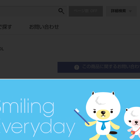
ページ数
詳細検索
で探す
お問い合わせ
0L
この商品に関するお問い合わ
エンデュラ ポステリオ 8
Resin Posterior Teeth
硬質レジン歯
品目コード
204350
JAN/EANコード
4548162