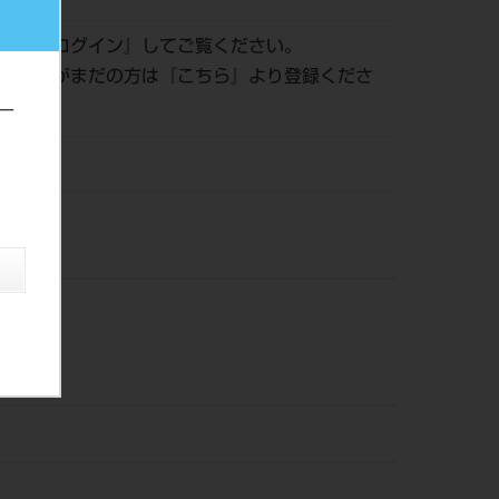
認は『
ログイン
』してご覧ください。
員登録がまだの方は『
こちら
』より登録くださ
ー
風