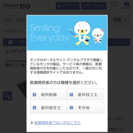
お問い合わせ
ログイン
メニュー
ページ数
詳細
トップページ
エンデュラ アンテリオ 6歯 A1 HC3U
この商品に関するお問い合わせ
エンデュラ アンテリオ 6歯 A1 HC3U
モリタのポータルサイト デンタルプラザで掲載し
Resin Anterior Teeth
ているモリタの製品、サービス等の情報は、医療
硬質レジン歯
関係者の方を対象にしたものです。一般の方に対
する情報提供サイトではありません。
品目コード
204350065HC3U
医療関係者の方は職種を選択ください。
JAN/EANコード
4548162016430
標準価格
価格の確認は『
ログイン
』してご
≫
医療関係者でない方はこちら
覧ください。
ネット会員登録がまだの方は『
こ