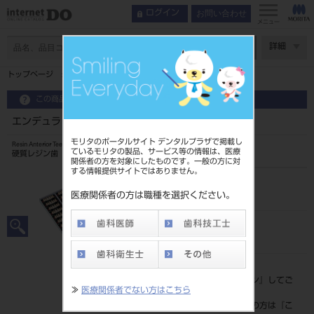
お問い合わせ
ログイン
メニュー
ページ数
詳細
トップページ
エンデュラ アンテリオ 6歯 A1 HC5L
この商品に関するお問い合わせ
エンデュラ アンテリオ 6歯 A1 HC5L
モリタのポータルサイト デンタルプラザで掲載し
Resin Anterior Teeth
ているモリタの製品、サービス等の情報は、医療
硬質レジン歯
関係者の方を対象にしたものです。一般の方に対
する情報提供サイトではありません。
品目コード
204350065HC5L
医療関係者の方は職種を選択ください。
JAN/EANコード
4548162016485
標準価格
価格の確認は『
ログイン
』してご
≫
医療関係者でない方はこちら
覧ください。
ネット会員登録がまだの方は『
こ