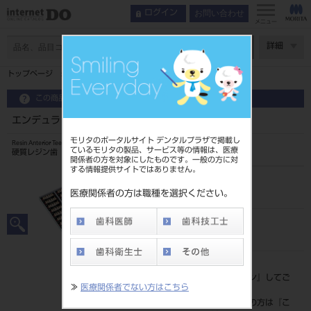
お問い合わせ
ログイン
メニュー
ページ数
詳細
トップページ
エンデュラ アンテリオ 6歯 B3 HC6L
この商品に関するお問い合わせ
エンデュラ アンテリオ 6歯 B3 HC6L
モリタのポータルサイト デンタルプラザで掲載し
Resin Anterior Teeth
ているモリタの製品、サービス等の情報は、医療
硬質レジン歯
関係者の方を対象にしたものです。一般の方に対
する情報提供サイトではありません。
品目コード
204350066HC6L
医療関係者の方は職種を選択ください。
JAN/EANコード
4548162018502
標準価格
価格の確認は『
ログイン
』してご
≫
医療関係者でない方はこちら
覧ください。
ネット会員登録がまだの方は『
こ