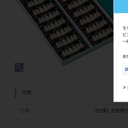
モ
ビ
一
あ
≫
仕様
仕様
【仕様】全形態セ