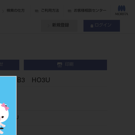
検索の仕方
ご利用方法
お客様相談センター
新規登録
ログイン
せ
印刷
歯 B3 HO3U
066HO3U
018274