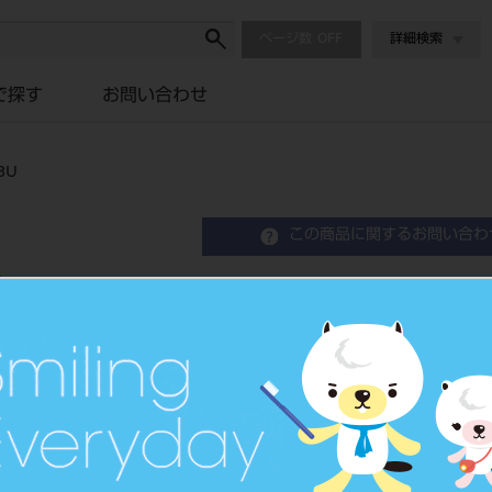
ページ数
詳細検索
で探す
お問い合わせ
3U
この商品に関するお問い合わ
エンデュラ アンテリオ 6
Resin Anterior Teeth
硬質レジン歯
品目コード
204350
JAN/EANコード
4548162