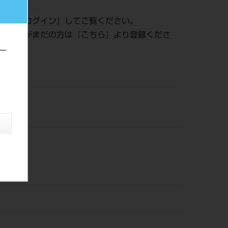
認は『
ログイン
』してご覧ください。
員登録がまだの方は『
こちら
』より登録くださ
ー
風