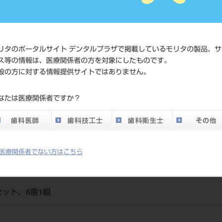
価格の確
標準価格
ネット会
い。
リタのポータルサイト デンタルプラザで掲載しているモリタの製品、サ
ス等の情報は、医療関係者の方を対象にしたものです。
メーカー
（株）松
般の方に対する情報提供サイトではありません。
DO vol.26 掲載ペー
なたは医療関係者ですか？
700
ジ
医療関係者でない方はこちら
ット、6歯1組