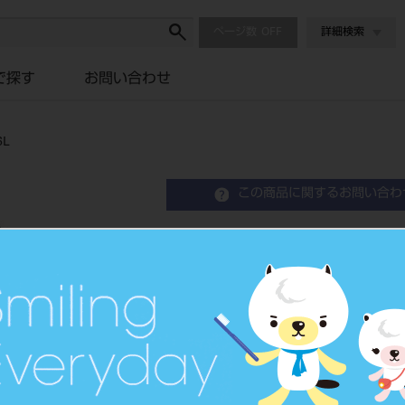
ページ数
詳細検索
で探す
お問い合わせ
L
この商品に関するお問い合わ
エンデュラ アンテリオ 6
Resin Anterior Teeth
硬質レジン歯
品目コード
204350
JAN/EANコード
4548162