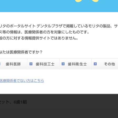
価格の確
標準価格
ネット会
い。
リタのポータルサイト デンタルプラザで掲載しているモリタの製品、サ
ス等の情報は、医療関係者の方を対象にしたものです。
メーカー
（株）松
般の方に対する情報提供サイトではありません。
DO vol.26 掲載ペー
なたは医療関係者ですか？
700
ジ
医療関係者でない方はこちら
ット、6歯1組