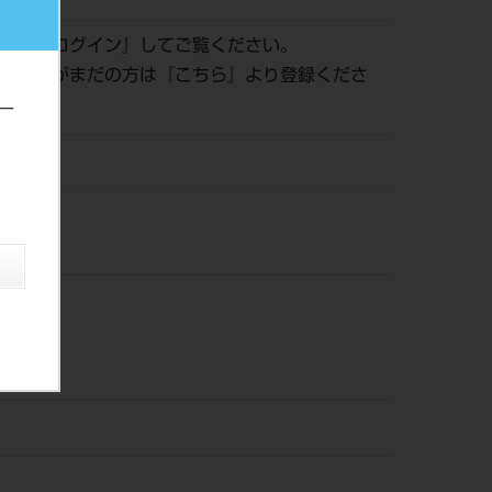
認は『
ログイン
』してご覧ください。
員登録がまだの方は『
こちら
』より登録くださ
ー
風