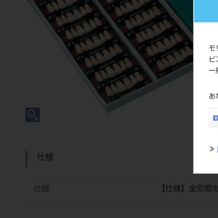
モ
ビ
一
あ
≫
仕様
仕様
【仕様】全形態セ