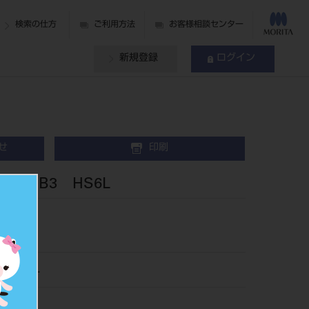
検索の仕方
ご利用方法
お客様相談センター
新規登録
ログイン
せ
印刷
歯 B3 HS6L
066HS6L
018182