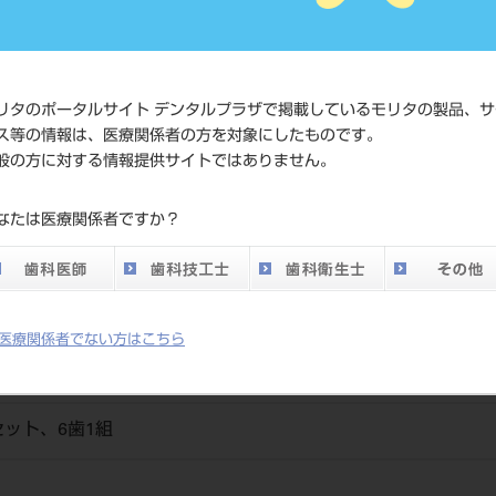
価格の確
標準価格
ネット会
い。
リタのポータルサイト デンタルプラザで掲載しているモリタの製品、サ
ス等の情報は、医療関係者の方を対象にしたものです。
メーカー
（株）松
般の方に対する情報提供サイトではありません。
DO vol.26 掲載ペー
なたは医療関係者ですか？
700
ジ
医療関係者でない方はこちら
ット、6歯1組