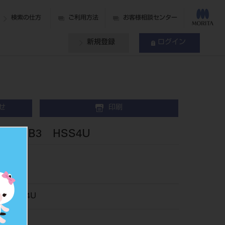
検索の仕方
ご利用方法
お客様相談センター
新規登録
ログイン
せ
印刷
歯 B3 HSS4U
066HSS4U
018373