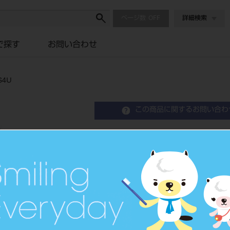
ページ数
詳細検索
で探す
お問い合わせ
4U
この商品に関するお問い合わ
エンデュラ アンテリオ 6
Resin Anterior Teeth
硬質レジン歯
品目コード
204350
JAN/EANコード
4548162