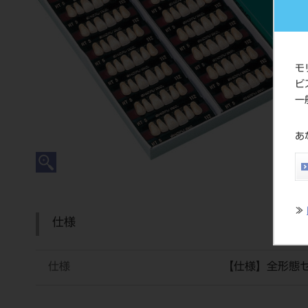
モ
ビ
一
あ
≫
仕様
仕様
【仕様】全形態セ