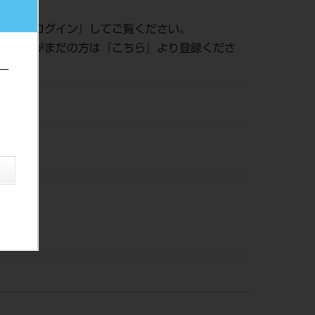
認は『
ログイン
』してご覧ください。
員登録がまだの方は『
こちら
』より登録くださ
ー
風