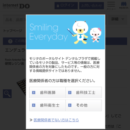
お問い合わせ
ログイン
メニュー
ページ数
詳細
トップページ
エンデュラ アンテリオ 6歯 B3 HT5L
この商品に関するお問い合わせ
エンデュラ アンテリオ 6歯 B3 HT5L
モリタのポータルサイト デンタルプラザで掲載し
Resin Anterior Teeth
ているモリタの製品、サービス等の情報は、医療
硬質レジン歯
関係者の方を対象にしたものです。一般の方に対
する情報提供サイトではありません。
品目コード
204350066HT5L
医療関係者の方は職種を選択ください。
JAN/EANコード
4548162018243
標準価格
価格の確認は『
ログイン
』してご
≫
医療関係者でない方はこちら
覧ください。
ネット会員登録がまだの方は『
こ