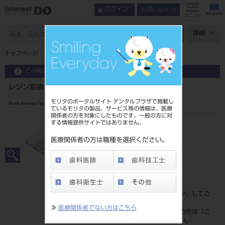
お問い合わせ
ログイン
メニュー
ページ数
詳細
トップページ
レジン前歯 6歯 A1 33
この商品に関するお問い合わせ
レジン前歯 6歯 A1 33
モリタのポータルサイト デンタルプラザで掲載し
Resin Anterior Teeth
ているモリタの製品、サービス等の情報は、医療
関係者の方を対象にしたものです。一般の方に対
する情報提供サイトではありません。
品目コード
20435008033
医療関係者の方は職種を選択ください。
JAN/EANコード
4548162142146
標準価格
価格の確認は『
ログイン
』してご
覧ください。
≫
医療関係者でない方はこちら
ネット会員登録がまだの方は『
こ
ちら
』より登録ください。