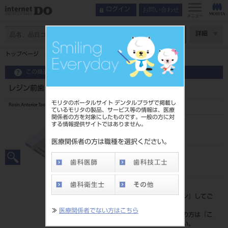
お問い合わせ
ログイン
メニュー
ページ数
詳細
トップページ
レジン前歯 6歯 A1 516
この商品に関するお問い合わせ
レジン前歯 6歯 A1 516
モリタのポータルサイト デンタルプラザで掲載し
Resin Anterior Teeth
ているモリタの製品、サービス等の情報は、医療
関係者の方を対象にしたものです。一般の方に対
する情報提供サイトではありません。
品目コード
204350080516
医療関係者の方は職種を選択ください。
JAN/EANコード
4548162142245
標準価格
価格の確認は『
ログイン
』してご
覧ください。
≫
医療関係者でない方はこちら
ネット会員登録がまだの方は『
こ
ちら
』より登録ください。