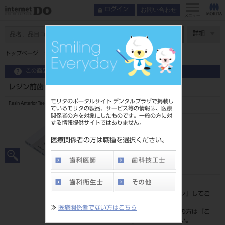
お問い合わせ
ログイン
メニュー
ページ数
詳細
トップページ
レジン前歯 6歯 A1 625
この商品に関するお問い合わせ
レジン前歯 6歯 A1 625
モリタのポータルサイト デンタルプラザで掲載し
Resin Anterior Teeth
ているモリタの製品、サービス等の情報は、医療
関係者の方を対象にしたものです。一般の方に対
する情報提供サイトではありません。
品目コード
204350080625
医療関係者の方は職種を選択ください。
JAN/EANコード
4548162142337
標準価格
価格の確認は『
ログイン
』してご
覧ください。
≫
医療関係者でない方はこちら
ネット会員登録がまだの方は『
こ
ちら
』より登録ください。