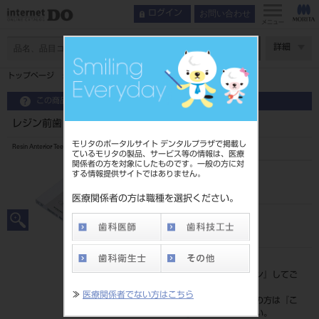
お問い合わせ
ログイン
メニュー
ページ数
詳細
トップページ
レジン前歯 6歯 A2 25
この商品に関するお問い合わせ
レジン前歯 6歯 A2 25
モリタのポータルサイト デンタルプラザで掲載し
Resin Anterior Teeth
ているモリタの製品、サービス等の情報は、医療
関係者の方を対象にしたものです。一般の方に対
する情報提供サイトではありません。
品目コード
20435008125
医療関係者の方は職種を選択ください。
JAN/EANコード
4548162142382
標準価格
価格の確認は『
ログイン
』してご
覧ください。
≫
医療関係者でない方はこちら
ネット会員登録がまだの方は『
こ
ちら
』より登録ください。