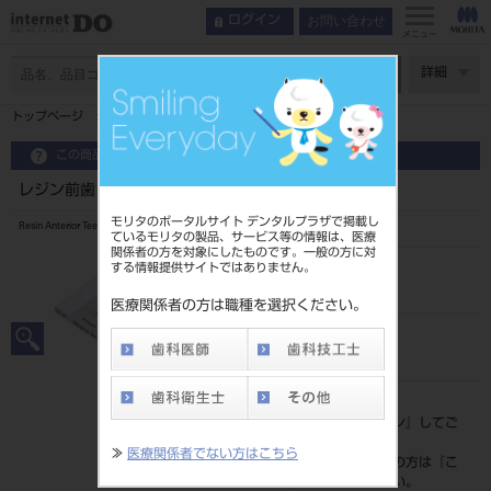
お問い合わせ
ログイン
メニュー
ページ数
詳細
トップページ
レジン前歯 6歯 A3 34
この商品に関するお問い合わせ
レジン前歯 6歯 A3 34
モリタのポータルサイト デンタルプラザで掲載し
Resin Anterior Teeth
ているモリタの製品、サービス等の情報は、医療
関係者の方を対象にしたものです。一般の方に対
する情報提供サイトではありません。
品目コード
20435008234
医療関係者の方は職種を選択ください。
JAN/EANコード
4548162142696
標準価格
価格の確認は『
ログイン
』してご
覧ください。
≫
医療関係者でない方はこちら
ネット会員登録がまだの方は『
こ
ちら
』より登録ください。