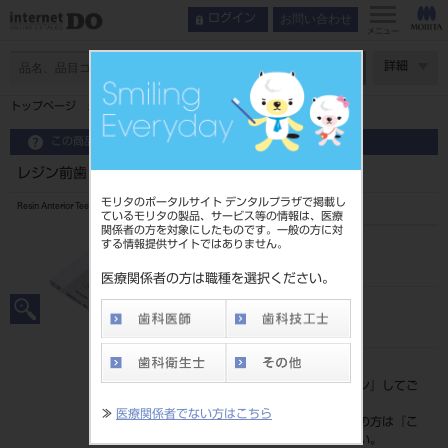
お問い合わせ
ログイン
メニュー
ページ数
詳細
トップページ
レジン前歯 6歯 A3 624
この商品に関するお問い合わせ
レジン前歯 6歯 A3 624
モリタのポータルサイト デンタルプラザで掲載し
Resin Anterior Teeth
ているモリタの製品、サービス等の情報は、医療
関係者の方を対象にしたものです。一般の方に対
する情報提供サイトではありません。
品目コード
204350082624
医療関係者の方は職種を選択ください。
JAN/EANコード
4548162142863
標準価格
価格の確認は『
ログイン
』してご
覧ください。
≫
医療関係者でない方はこちら
ネット会員登録がまだの方は『
こ
ちら
』より登録ください。