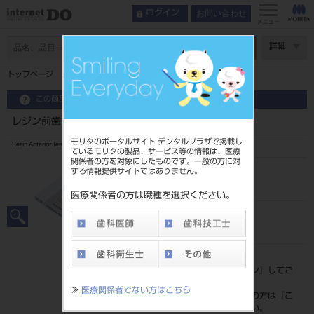
お問い合わせ
ログイン
メニュー
ページ数
詳細
トップページ
レジン前歯 6歯 B2 514
この商品に関するお問い合わせ
レジン前歯 6歯 B2 514
モリタのポータルサイト デンタルプラザで掲載し
Resin Anterior Teeth
ているモリタの製品、サービス等の情報は、医療
関係者の方を対象にしたものです。一般の方に対
する情報提供サイトではありません。
品目コード
204350083514
医療関係者の方は職種を選択ください。
JAN/EANコード
4548162143037
標準価格
価格の確認は『
ログイン
』してご
覧ください。
≫
医療関係者でない方はこちら
ネット会員登録がまだの方は『
こ
ちら
』より登録ください。