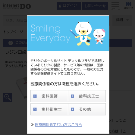
お問い合わせ
ログイン
メニュー
ページ数
詳細
トップページ
レジン臼歯 8歯 B2 S32L
この商品に関するお問い合わせ
レジン臼歯 8歯 B2 S32L
モリタのポータルサイト デンタルプラザで掲載し
Resin Posterior Teeth
ているモリタの製品、サービス等の情報は、医療
アクリル系レジン歯
関係者の方を対象にしたものです。一般の方に対
する情報提供サイトではありません。
品目コード
204350087S32L
医療関係者の方は職種を選択ください。
JAN/EANコード
4548162143594
標準価格
価格の確認は『
ログイン
』してご
≫
医療関係者でない方はこちら
覧ください。
ネット会員登録がまだの方は『
こ