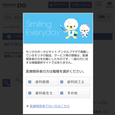
お問い合わせ
ログイン
メニュー
ページ数
詳細
トップページ
NC ベラシア アンテリア 下顎 M 壮年型
この商品に関するお問い合わせ
NC ベラシア アンテリア 下顎 M 壮年型
モリタのポータルサイト デンタルプラザで掲載し
Resin Anterior Teeth
ているモリタの製品、サービス等の情報は、医療
硬質レジン歯
関係者の方を対象にしたものです。一般の方に対
する情報提供サイトではありません。
品目コード
204350100M6
医療関係者の方は職種を選択ください。
JAN/EANコード
4548162020444
標準価格
価格の確認は『
ログイン
』してご
≫
医療関係者でない方はこちら
覧ください。
ネット会員登録がまだの方は『
こ