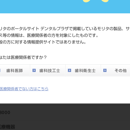
価格の確
標準価格
ネット会
い。
リタのポータルサイト デンタルプラザで掲載しているモリタの製品、サ
ス等の情報は、医療関係者の方を対象にしたものです。
メーカー
（株）松
般の方に対する情報提供サイトではありません。
DO vol.26 掲載ペー
なたは医療関係者ですか？
703
ジ
医療関係者でない方はこちら
8000
医療機器