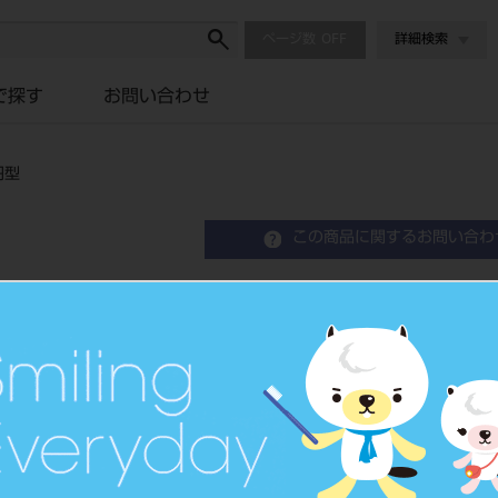
ページ数
詳細検索
で探す
お問い合わせ
円型
この商品に関するお問い合わ
NC ベラシア アンテリア
Resin Anterior Teeth
硬質レジン歯
品目コード
2043501
JAN/EANコード
4548162