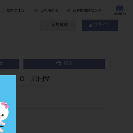
検索の仕方
ご利用方法
お客様相談センター
新規登録
ログイン
せ
印刷
 上顎 O 卵円型
00O6
020475