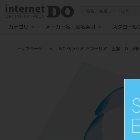
カテゴリ
メーカー名・品名索引
スクロール
トップページ
NC ベラシア アンテリア 上顎 O 卵