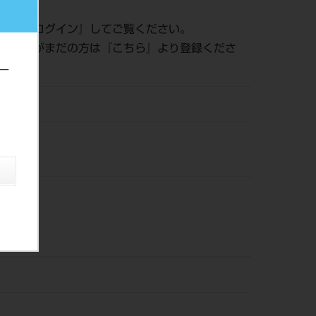
認は『
ログイン
』してご覧ください。
員登録がまだの方は『
こちら
』より登録くださ
ー
風