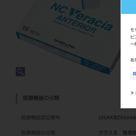
モ
ビ
一
あ
≫
医療機器の分類
医療機器認証番号
220AKBZX0004
医療機器の分類
クラスⅡ 管理