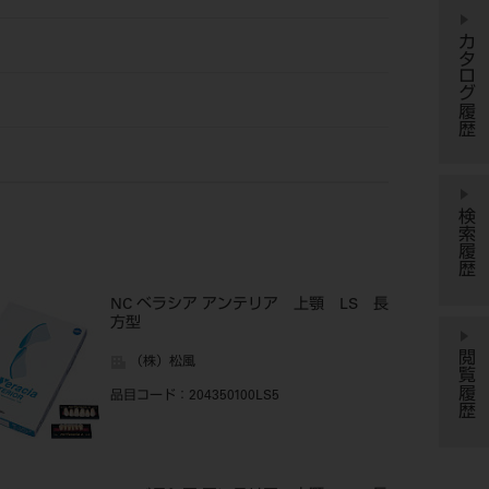
カタログ履歴
検索履歴
NC ベラシア アンテリア 上顎 LS 長
方型
閲覧履歴
（株）松風
品目コード
：204350100LS5