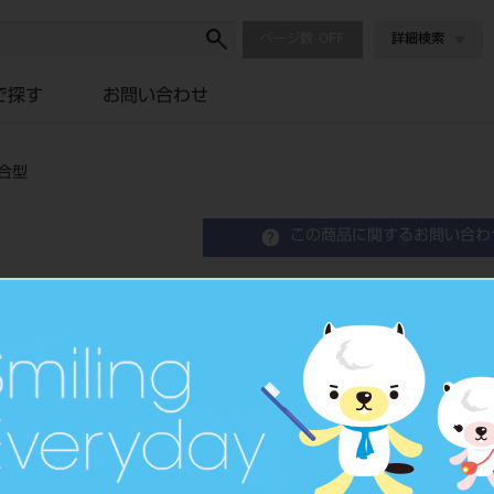
ページ数
詳細検索
で探す
お問い合わせ
混合型
この商品に関するお問い合わ
NC ベラシア アンテリア
Resin Anterior Teeth
硬質レジン歯
品目コード
2043501
JAN/EANコード
4548162