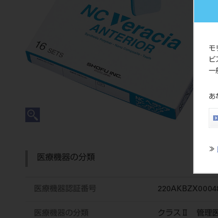
モ
ビ
一
あ
≫
医療機器の分類
医療機器認証番号
220AKBZX0004
医療機器の分類
クラスⅡ 管理