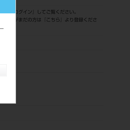
認は『
ログイン
』してご覧ください。
員登録がまだの方は『
こちら
』より登録くださ
ー
風