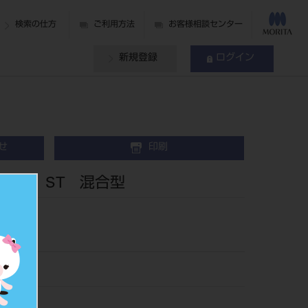
検索の仕方
ご利用方法
お客様相談センター
新規登録
ログイン
せ
印刷
 上顎 ST 混合型
00ST5
020529