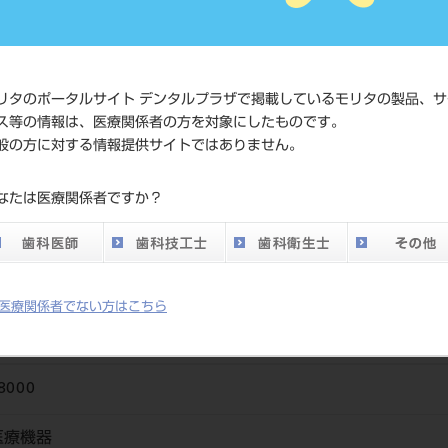
価格の確
標準価格
ネット会
い。
リタのポータルサイト デンタルプラザで掲載しているモリタの製品、サ
ス等の情報は、医療関係者の方を対象にしたものです。
メーカー
（株）松
般の方に対する情報提供サイトではありません。
DO vol.26 掲載ペー
なたは医療関係者ですか？
703
ジ
医療関係者でない方はこちら
8000
医療機器