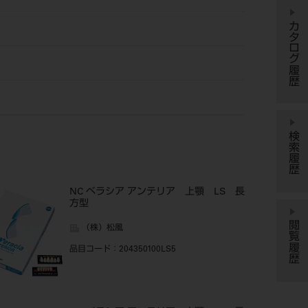
カタログ履歴
検索履歴
NC ベラシア アンテリア 上顎 LS 長
方型
閲覧履歴
（株）松風
品目コード
：204350100LS5