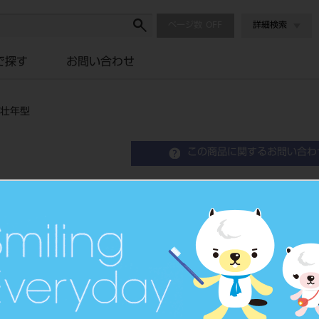
ページ数
詳細検索
で探す
お問い合わせ
長壮年型
この商品に関するお問い合わ
NC ベラシア アンテリア
Resin Anterior Teeth
硬質レジン歯
品目コード
204350
JAN/EANコード
4548162