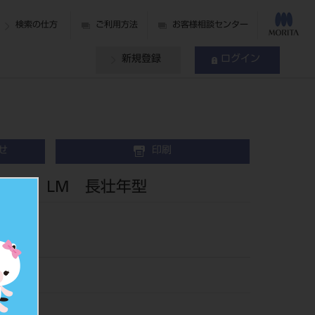
検索の仕方
ご利用方法
お客様相談センター
新規登録
ログイン
せ
印刷
 下顎 LM 長壮年型
102LM6
021007