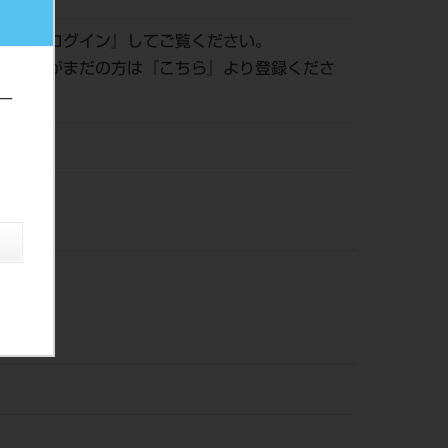
認は『
ログイン
』してご覧ください。
員登録がまだの方は『
こちら
』より登録くださ
ー
風