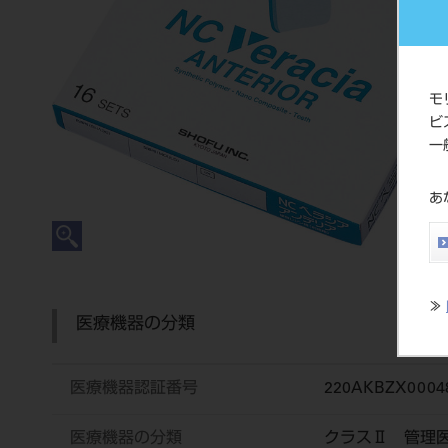
モ
ビ
一
あ
≫
医療機器の分類
医療機器認証番号
220AKBZX0004
医療機器の分類
クラスⅡ 管理