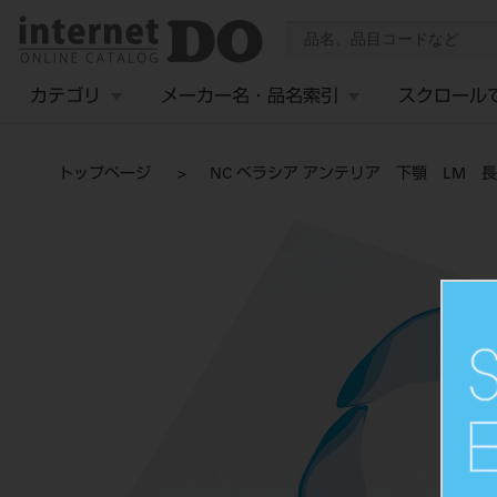
カテゴリ
メーカー名・品名索引
スクロール
トップページ
NC ベラシア アンテリア 下顎 LM 