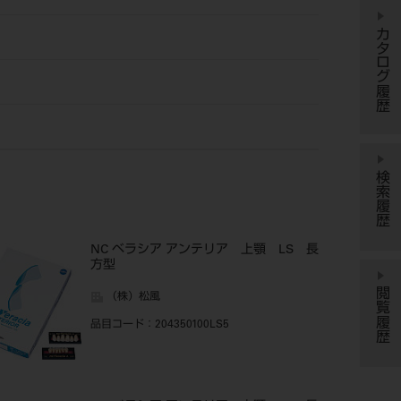
カタログ履歴
検索履歴
NC ベラシア アンテリア 上顎 LS 長
方型
閲覧履歴
（株）松風
品目コード
：204350100LS5