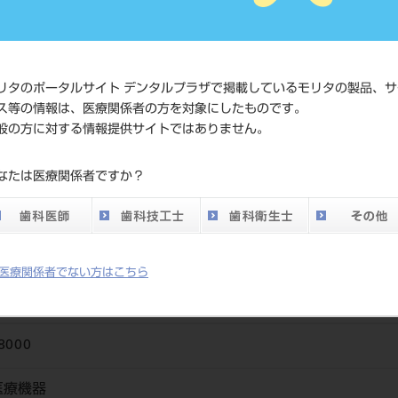
価格の確
標準価格
ネット会
い。
リタのポータルサイト デンタルプラザで掲載しているモリタの製品、サ
ス等の情報は、医療関係者の方を対象にしたものです。
メーカー
（株）松
般の方に対する情報提供サイトではありません。
DO vol.26 掲載ペー
なたは医療関係者ですか？
703
ジ
医療関係者でない方はこちら
8000
医療機器