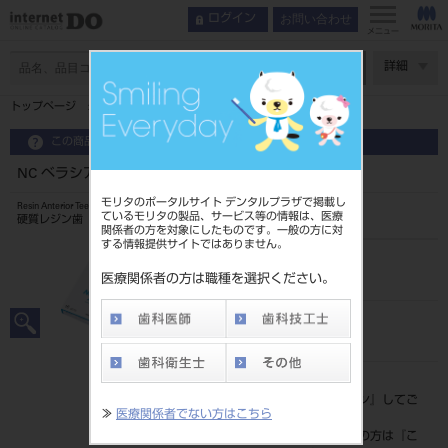
お問い合わせ
ログイン
メニュー
ページ数
詳細
トップページ
NC ベラシア アンテリア 上顎 S 方型
この商品に関するお問い合わせ
NC ベラシア アンテリア 上顎 S 方型
モリタのポータルサイト デンタルプラザで掲載し
Resin Anterior Teeth
ているモリタの製品、サービス等の情報は、医療
硬質レジン歯
関係者の方を対象にしたものです。一般の方に対
する情報提供サイトではありません。
品目コード
204350103S5
医療関係者の方は職種を選択ください。
JAN/EANコード
4548162020918
標準価格
価格の確認は『
ログイン
』してご
≫
医療関係者でない方はこちら
覧ください。
ネット会員登録がまだの方は『
こ