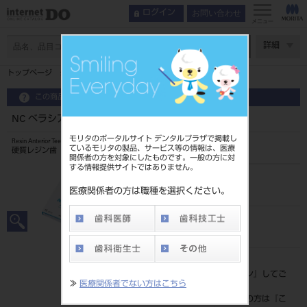
お問い合わせ
ログイン
メニュー
ページ数
詳細
トップページ
NC ベラシア アンテリア 下顎 Y 若年型
この商品に関するお問い合わせ
NC ベラシア アンテリア 下顎 Y 若年型
モリタのポータルサイト デンタルプラザで掲載し
Resin Anterior Teeth
ているモリタの製品、サービス等の情報は、医療
硬質レジン歯
関係者の方を対象にしたものです。一般の方に対
する情報提供サイトではありません。
品目コード
204350103Y4
医療関係者の方は職種を選択ください。
JAN/EANコード
4548162020963
標準価格
価格の確認は『
ログイン
』してご
≫
医療関係者でない方はこちら
覧ください。
ネット会員登録がまだの方は『
こ