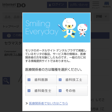
お問い合わせ
ログイン
メニュー
ページ数
詳細
トップページ
セラマスター No.11 3本入
この商品に関するお問い合わせ
セラマスター No.11 3本入
モリタのポータルサイト デンタルプラザで掲載し
Ceramaster
ているモリタの製品、サービス等の情報は、医療
歯科用ゴム製研磨材
関係者の方を対象にしたものです。一般の方に対
する情報提供サイトではありません。
品目コード
20435071011
医療関係者の方は職種を選択ください。
JAN/EANコード
4548162041722
標準価格
価格の確認は『
ログイン
』してご
≫
医療関係者でない方はこちら
覧ください。
ネット会員登録がまだの方は『
こ