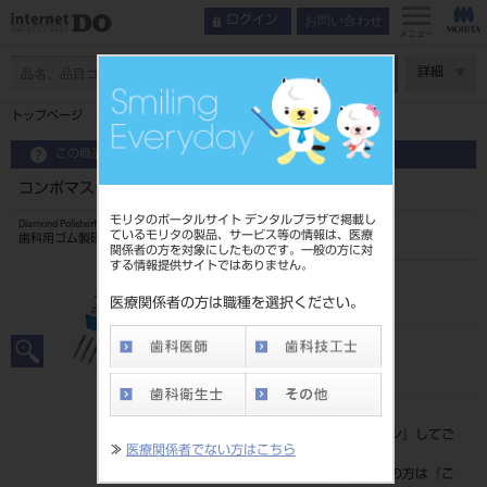
お問い合わせ
ログイン
メニュー
ページ数
詳細
トップページ
コンポマスター カップ 3本入
この商品に関するお問い合わせ
コンポマスター カップ 3本入
モリタのポータルサイト デンタルプラザで掲載し
Diamond Polisherfor Final Finish
ているモリタの製品、サービス等の情報は、医療
歯科用ゴム製研磨材
関係者の方を対象にしたものです。一般の方に対
する情報提供サイトではありません。
品目コード
204350711C
医療関係者の方は職種を選択ください。
JAN/EANコード
4548162041777
標準価格
価格の確認は『
ログイン
』してご
≫
医療関係者でない方はこちら
覧ください。
ネット会員登録がまだの方は『
こ