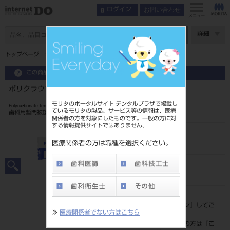
お問い合わせ
ログイン
メニュー
ページ数
詳細
トップページ
ポリクラウン 上顎左側中切歯
この商品に関するお問い合わせ
ポリクラウン 上顎左側中切歯
モリタのポータルサイト デンタルプラザで掲載し
Polycarbonate Temporary Crown
ているモリタの製品、サービス等の情報は、医療
歯科用暫間被覆冠成形品
関係者の方を対象にしたものです。一般の方に対
する情報提供サイトではありません。
品目コード
20451001513
医療関係者の方は職種を選択ください。
JAN/EANコード
4994081000409
標準価格
価格の確認は『
ログイン
』してご
≫
医療関係者でない方はこちら
覧ください。
ネット会員登録がまだの方は『
こ