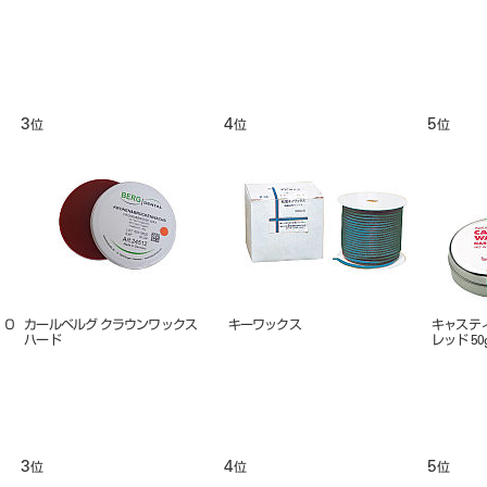
9
10
11
位
位
位
ワックスパターン スプルー ５０
松風ブルー インレーワックス
松風ステ
本入
ース（荒）
9
10
11
位
位
位