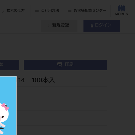
検索の仕方
ご利用方法
お客様相談センター
新規登録
ログイン
せ
印刷
 R14 100本入
26R14
005534