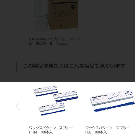
204530549フィジオクリーン プ
ロ 歯石用 Ⅱ 4.0L.jpg
この製品を見た人はこんな製品も見ています
ン スプルー
ワックスパターン スプルー
ワックスパターン スプルー
HR19 100本入
HR28 100本入