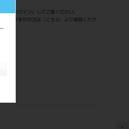
認は『
ログイン
』してご覧ください。
員登録がまだの方は『
こちら
』より登録くださ
ー
ッシン