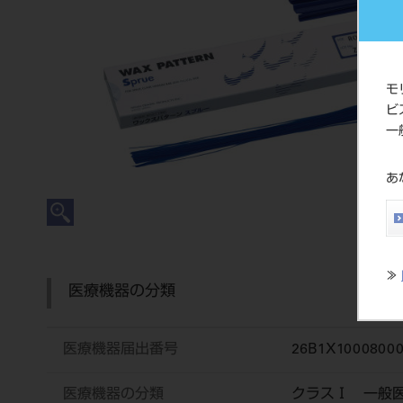
モ
ビ
一
あ
≫
医療機器の分類
医療機器届出番号
26B1X10008000
医療機器の分類
クラスⅠ 一般