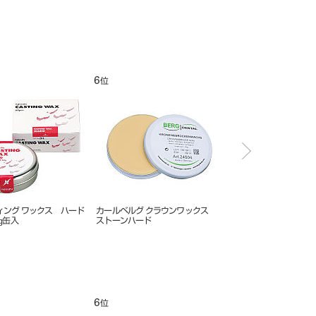
12
1
位
位
ップルシートワックス コ
ワックスパターン スプルー
シートワックス ３２枚
 0.35mm
R05 100本入
12
1
位
位