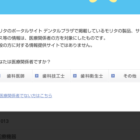
価格の確
標準価格
ネット会
い。
リタのポータルサイト デンタルプラザで掲載しているモリタの製品、サ
ス等の情報は、医療関係者の方を対象にしたものです。
メーカー
（株）ニ
般の方に対する情報提供サイトではありません。
DO vol.26 掲載ペー
なたは医療関係者ですか？
686
ジ
医療関係者でない方はこちら
013
医療機器