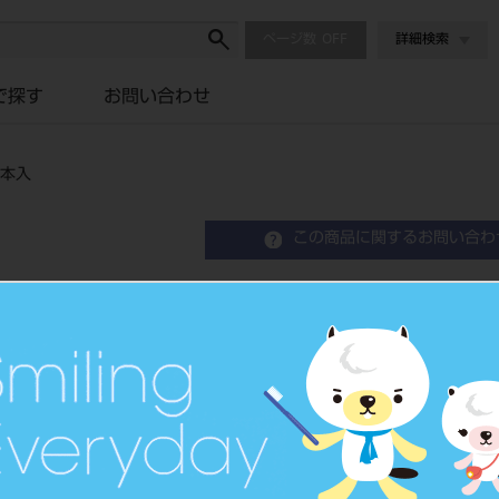
ページ数
詳細検索
で探す
お問い合わせ
0本入
この商品に関するお問い合わ
ワックスパターン スプルー
Wax Patern Sprue
歯科汎用ワックス
品目コード
2045105
JAN/EANコード
4994081