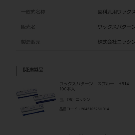
一般的名称
歯科汎用ワック
販売名
ワックスパタ
製造販売
株式会社ニッシ
関連製品
ワックスパターン スプルー HR14
100本入
（株）ニッシン
品目コード
：204510526HR14