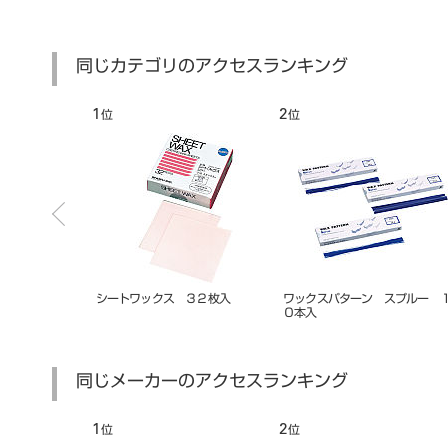
同じカテゴリのアクセスランキング
7
8
位
位
ラウンワックス
松風キィワックス 丸 ＃6
プラスチックパターン
同じメーカーのアクセスランキング
7
8
位
位