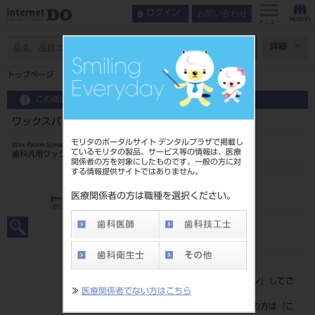
お問い合わせ
ログイン
メニュー
ページ数
詳細
トップページ
ワックスパターン スプルー L35 50本入
この商品に関するお問い合わせ
ワックスパターン スプルー L35 50本入
モリタのポータルサイト デンタルプラザで掲載し
Wax Patern Sprue
ているモリタの製品、サービス等の情報は、医療
歯科汎用ワックス
関係者の方を対象にしたものです。一般の方に対
する情報提供サイトではありません。
品目コード
204510527L35
医療関係者の方は職種を選択ください。
JAN/EANコード
4994081005664
標準価格
価格の確認は『
ログイン
』してご
≫
医療関係者でない方はこちら
覧ください。
ネット会員登録がまだの方は『
こ