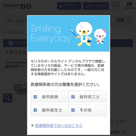
お問い合わせ
ログイン
メニュー
ページ数
詳細
トップページ
ナチュラルレジン 粉 3kg ＃8
この商品に関するお問い合わせ
ナチュラルレジン 粉 3kg ＃8
モリタのポータルサイト デンタルプラザで掲載し
Denture Base Resin
ているモリタの製品、サービス等の情報は、医療
義歯床用アクリル系レジン
関係者の方を対象にしたものです。一般の方に対
する情報提供サイトではありません。
品目コード
2045106158
医療関係者の方は職種を選択ください。
JAN/EANコード
4994081006500
標準価格
価格の確認は『
ログイン
』してご
≫
医療関係者でない方はこちら
覧ください。
ネット会員登録がまだの方は『
こ