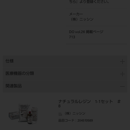
ちら
』より登録ください。
メーカー
（株）ニッシン
DO vol.26 掲載ページ
713
仕様
医療機器の分類
関連製品
ナチュラルレジン 1-1セット ＃
8
（株）ニッシン
品目コード
：204510589