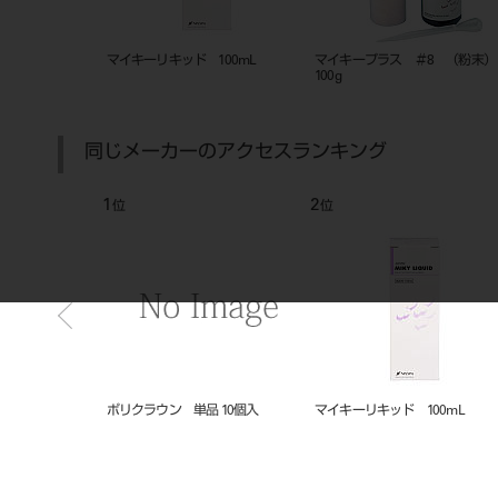
（粉末）250g
マイキーリキッド 100mL
マイキープラス ＃8 （粉末）
100g
同じメーカーのアクセスランキング
1
2
位
位
ートリッジ レギュ
ポリクラウン 単品 10個入
マイキーリキッド 100mL
Wカートリッジ）