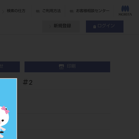
検索の仕方
ご利用方法
お客様相談センター
新規登録
ログイン
せ
印刷
00g ＃2
702
001901