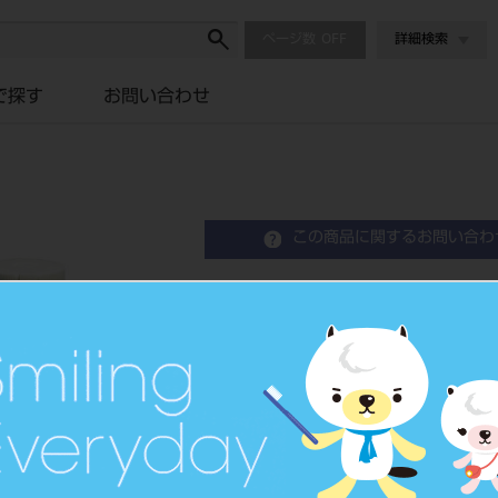
ページ数
詳細検索
で探す
お問い合わせ
この商品に関するお問い合わ
マイキーレッド （粉末）1
Fast Setting Self-Curing Resin
義歯床補修用レジン
品目コード
2045106
JAN/EANコード
4994081