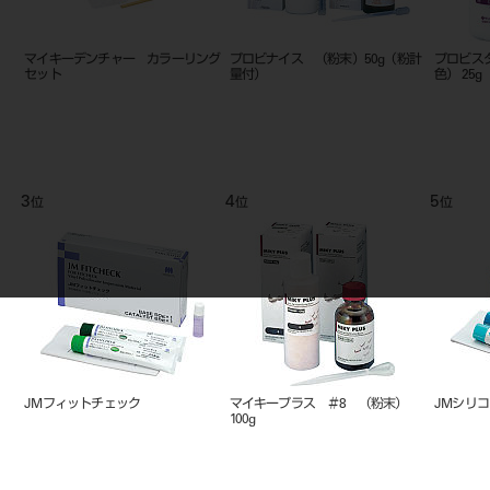
マイキーデンチャー カラーリング
プロビナイス （粉末）50g（粉計
プロビス
セット
量付）
色） 25g
3
4
5
位
位
位
JMフィットチェック
マイキープラス ＃8 （粉末）
JMシリ
100g