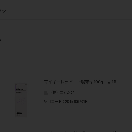
ジン
ン
マイキーレッド ┏粉末┓100g ＃1R
（株）ニッシン
品目コード
：2045106701R