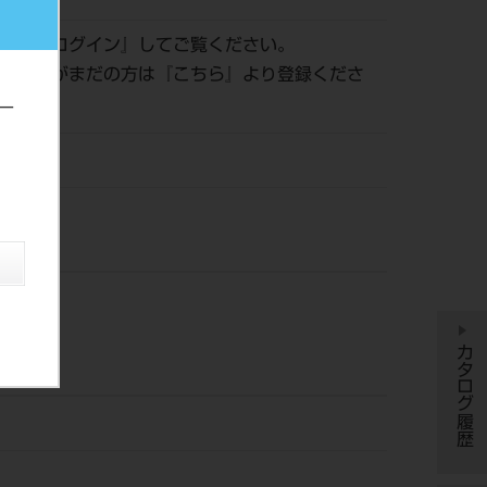
認は『
ログイン
』してご覧ください。
員登録がまだの方は『
こちら
』より登録くださ
ー
ッシン
カタログ履歴