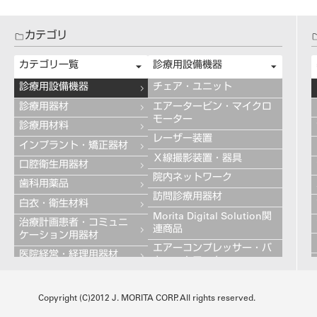
カテゴリ
カテゴリ一覧
診療用設備機器
診療用設備機器
チェア・ユニット
診療用器材
エアータービン・マイクロ
モーター
診療用材料
レーザー装置
インプラント・矯正器材
Ｘ線撮影装置・器具
口腔衛生用器材
院内ネットワーク
歯科用薬品
訪問診療用器材
白衣・衛生材料
Morita Digital Solution関
治療計画患者・コミュニ
連商品
ケーション用器材
エアーコンプレッサー・バ
医院経営・経理用器材
キュームモーター
学習用器材
キャビネット
技工用設備機器
Copyright (C)2012 J. MORITA CORP. All rights reserved.
その他の診療用設備機器
技工用器材