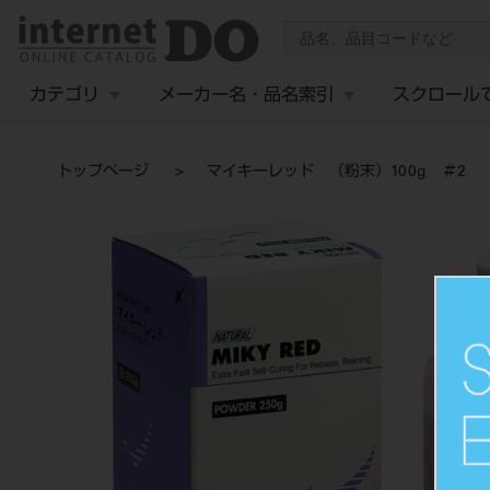
カテゴリ
メーカー名・品名索引
スクロール
トップページ
マイキーレッド （粉末）100g ＃2