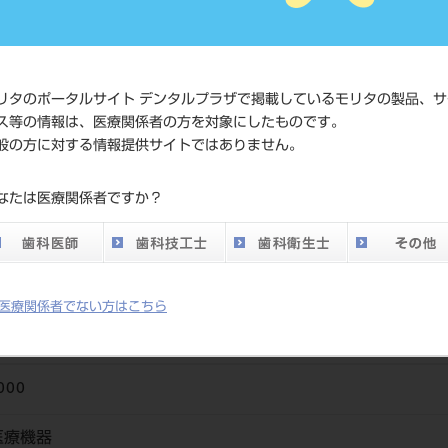
価格の確
標準価格
ネット会
い。
リタのポータルサイト デンタルプラザで掲載しているモリタの製品、サ
ス等の情報は、医療関係者の方を対象にしたものです。
メーカー
（株）ニ
般の方に対する情報提供サイトではありません。
DO vol.26 掲載ペー
なたは医療関係者ですか？
716
ジ
医療関係者でない方はこちら
000
医療機器