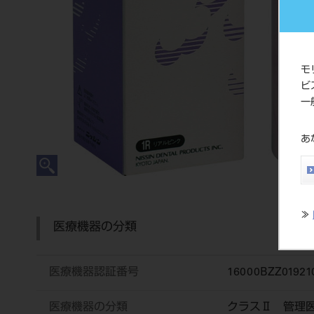
モ
ビ
一
あ
≫
医療機器の分類
医療機器認証番号
16000BZZ01921
医療機器の分類
クラスⅡ 管理