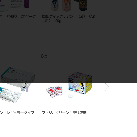
タ （粉末）（オペーク
松風 クイックレジン （液）（AB
ポリテックレジン （粉末
共用） 50g
6
7
位
位
コン レギュラータイプ
フィジオクリーンキラリ錠剤
ANS1001 伝達麻酔実習