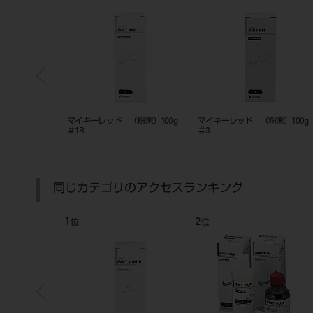
ジン （粉末）B
マイキーレッド （粉末）100g
マイキーレッド （粉末）100
ンク） 100g
＃1R
＃3
同じカテゴリのアクセスランキング
1
2
位
位