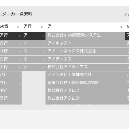
メーカー名索引
50音
ア行
ア
ア行
ア
株式会社IHI物流産業システム
カ行
イ
アイキャスト
サ行
ウ
アイ・ソネックス株式会社
タ行
エ
アイディエス
ナ行
オ
株式会社アイディエス
ハ行
アイワ医科工業株式会社
マ行
有限会社秋山歯科器具製作所
ヤ行
株式会社アクロス
ラ行
株式会社アクロス
ワ行
アグサジャパン株式会社
株式会社アスカメディカル
アドデント