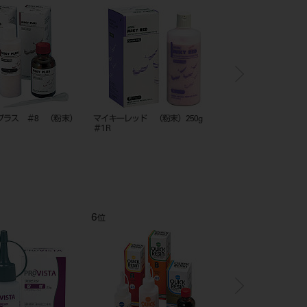
プラス ＃8 （粉末）
マイキーレッド （粉末）250g
松風 クイックレジン 
＃1R
＃C2（クリアーライ
100g
6
7
位
位