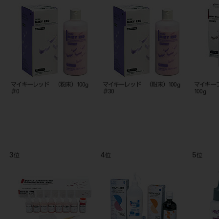
g
マイキーレッド （粉末）100g
マイキーレッド （粉末）100g
マイキー
＃0
＃30
100g
3
4
5
位
位
位