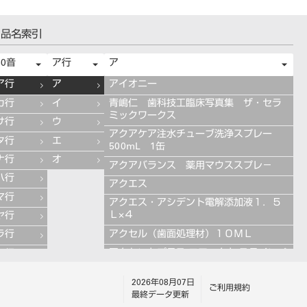
品名索引
50音
ア行
ア
ア行
ア
アイオニー
カ行
イ
青嶋仁 歯科技工臨床写真集 ザ・セラ
ミックワークス
サ行
ウ
アクアケア注水チューブ洗浄スプレー
タ行
エ
500mL 1缶
ナ行
オ
アクアバランス 薬用マウススプレ－
ハ行
アクエス
マ行
アクエス・アシデント電解添加液１．５
Ｌ×４
ヤ行
アクセル（歯面処理材）１０ＭＬ
ラ行
アクセントプラス エフェクト ステインペ
ワ行
ースト 4g ES11 ブルー
2026年08月07日
アクセントプラス エフェクト ステインペ
ご利用規約
最終データ更新
ースト 4g ES13 グレー