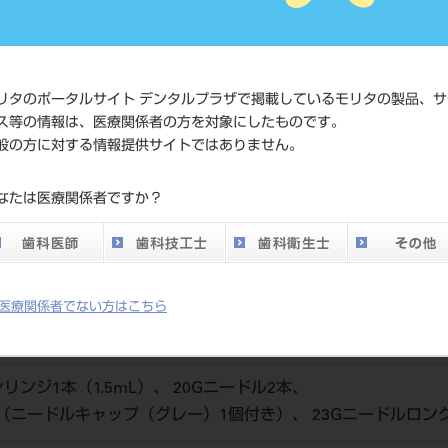
価格の確
標準価格
ネット会
い。
リタのポータルサイト デンタルプラザで掲載しているモリタの製品、サ
ス等の情報は、医療関係者の方を対象にしたものです。
メーカー
（株）ニ
般の方に対する情報提供サイトではありません。
DO vol.26 掲載ペー
なたは医療関係者ですか？
345
ジ
医療関係者でない方はこちら
ンジ1本（1.5mL）、 20Gニードル2本、
本（ニードルキャップ（グレー）1個付き）、 23Gニードルロン