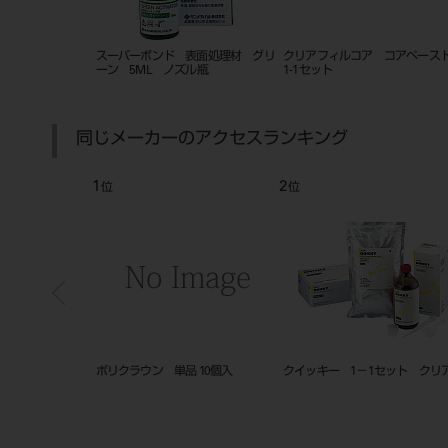
ペースト
クリアフィル メガボンド2 キッ
クリアフィルAP-X レジン充填
クリ
ト #3270
材 A2 2mL/4.6g
同じメーカーのアクセスランキング
3
4
位
位
ー 1－1セット クリア
JMフィットチェック
技工用 クリーンボッ