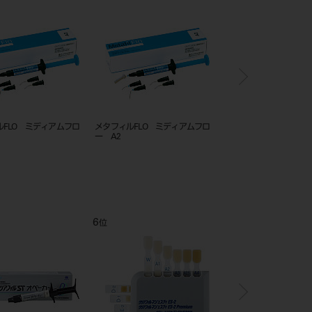
メタフィルＦＬＯ ミディアムフロ
メタフィルFLO ミディアムフロ
メタフィルF
ー
ー A3
ー B2
8
9
位
位