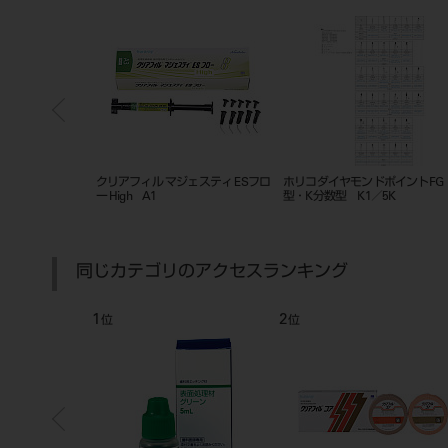
フィル ST オペーカー L 4g
メタフィルFLO ミディアムフロ
メタフィルFLO 
ー A1
ー OP
同じカテゴリのアクセスランキング
3
4
5
位
位
位