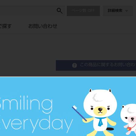
ページ数
詳細検索
で探す
お問い合わせ
この商品に関するお問い合わ
メタフィルFLO ミディア
Composite Resin
歯科充填用コンポジットレジン
品目コード
2045108
JAN/EANコード
4560227