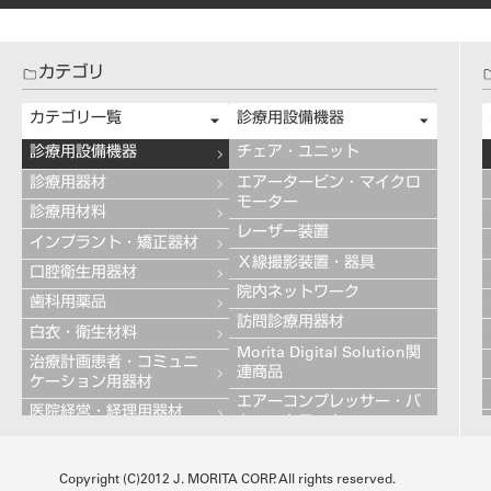
カテゴリ
カテゴリ一覧
診療用設備機器
診療用設備機器
チェア・ユニット
診療用器材
エアータービン・マイクロ
モーター
診療用材料
レーザー装置
インプラント・矯正器材
Ｘ線撮影装置・器具
口腔衛生用器材
院内ネットワーク
歯科用薬品
訪問診療用器材
白衣・衛生材料
Morita Digital Solution関
治療計画患者・コミュニ
連商品
ケーション用器材
エアーコンプレッサー・バ
医院経営・経理用器材
キュームモーター
学習用器材
キャビネット
技工用設備機器
Copyright (C)2012 J. MORITA CORP. All rights reserved.
その他の診療用設備機器