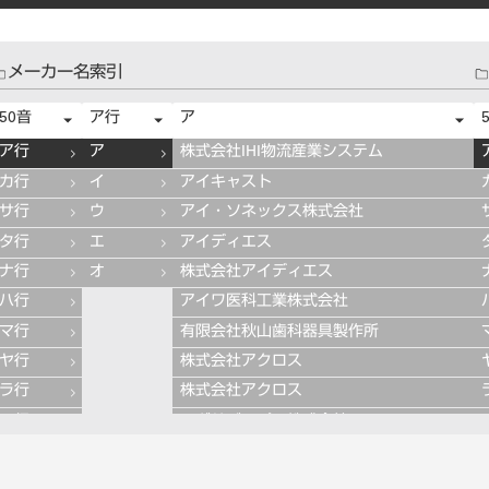
メーカー名索引
50音
ア行
ア
ア行
ア
株式会社IHI物流産業システム
カ行
イ
アイキャスト
サ行
ウ
アイ・ソネックス株式会社
タ行
エ
アイディエス
ナ行
オ
株式会社アイディエス
ハ行
アイワ医科工業株式会社
マ行
有限会社秋山歯科器具製作所
ヤ行
株式会社アクロス
ラ行
株式会社アクロス
ワ行
アグサジャパン株式会社
株式会社アスカメディカル
アドデント