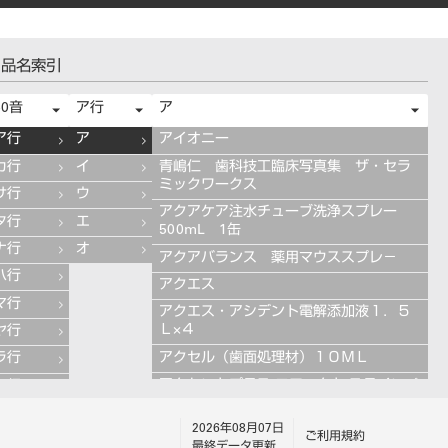
品名索引
50音
ア行
ア
ア行
ア
アイオニー
カ行
イ
青嶋仁 歯科技工臨床写真集 ザ・セラ
ミックワークス
サ行
ウ
アクアケア注水チューブ洗浄スプレー
タ行
エ
500mL 1缶
ナ行
オ
アクアバランス 薬用マウススプレ－
ハ行
アクエス
マ行
アクエス・アシデント電解添加液１．５
Ｌ×４
ヤ行
アクセル（歯面処理材）１０ＭＬ
ラ行
アクセントプラス エフェクト ステインペ
ワ行
ースト 4g ES11 ブルー
2026年08月07日
アクセントプラス エフェクト ステインペ
ご利用規約
最終データ更新