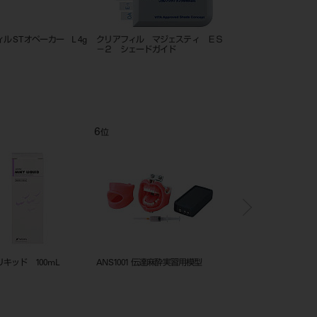
コア ペースト ペ
クリアフィル マジェスティ ESフロ
クリアフィル DCコア オートミッ
－ SuperLow A1
ス ONE デンチン
8
9
位
位
位
ポリクラウン 全形態セット 270個
JMシリコン レギュラータイプ
JMシリコン 
入
ラータイプ（N