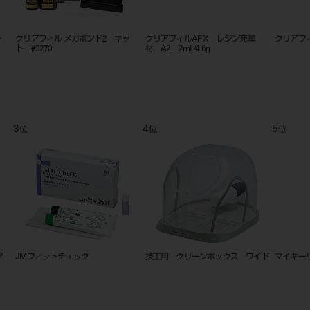
アフィル ST オペーカー L 4g
クリアフィル マジェスティ ＥＳ
クリアフィル DC
－２ シェードガイド
ースト1-1
5
6
7
位
位
クス ワイド
マイキーリキッド 100mL
ANS1001 伝達麻酔実習用模型