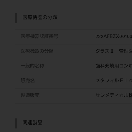
医療機器の分類
医療機器認証番号
222AFBZX0010
医療機器の分類
クラスⅡ 管理
一般的名称
歯科充填用コン
販売名
メタフィルＦｌ
製造販売
サンメディカル
関連製品