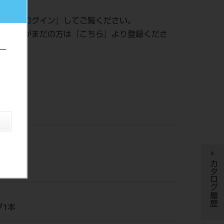
認は『
ログイン
』してご覧ください。
員登録がまだの方は『
こちら
』より登録くださ
ー
ッシン
カタログ履歴
グ1本