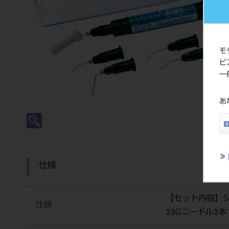
モ
ビ
一
あ
≫
仕様
【セット内容】シリ
仕様
23Gニードル2