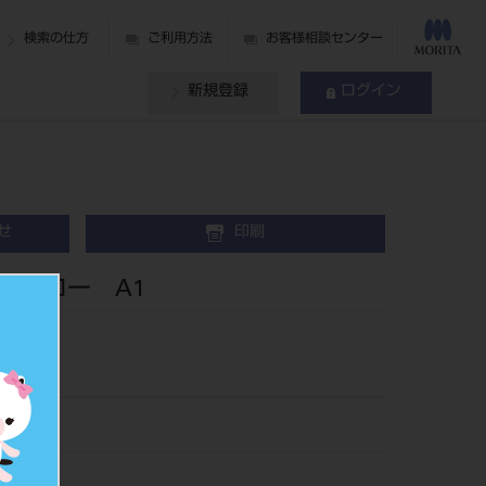
検索の仕方
ご利用方法
お客様相談センター
新規登録
ログイン
せ
印刷
ムフロー A1
15A1
796149